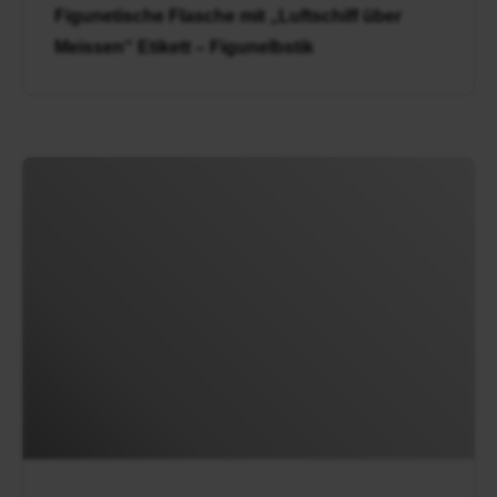
Figunetische Flasche mit „Luftschiff über
Meissen“ Etikett – Figunelbstik
Selbstversuche|
digitales
Fotoexperiment