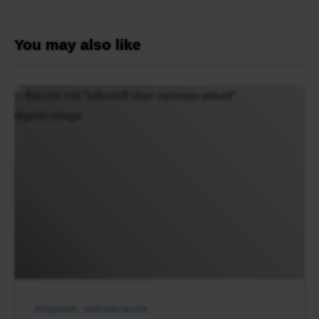
You may also like
Figunetische
Flasche
mit
„Luftschiff
über
Meissen“
Etikett
–
Figunelbstik
Allgemein
,
selbstversuche