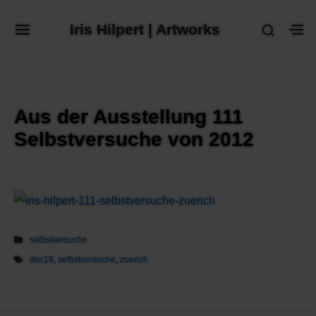
Skip
Iris Hilpert | Artworks
SHOW
to
SITE
S
SECON
NAVIGATION
S
content
SIDEB
SI
Site Navigation
SUBMENU
SUBMENU
Aus der Ausstellung 111
Selbstversuche von 2012
selbstversuche
doc18
,
selbstversuche
,
zuerich