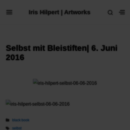
Skip
Iris Hilpert | Artworks
SHOW
to
SITE
S
SECON
NAVIGATION
S
content
SIDEB
SI
Site Navigation
SUBMENU
SUBMENU
Selbst mit Bleistiften| 6. Juni
2016
black book
selbst