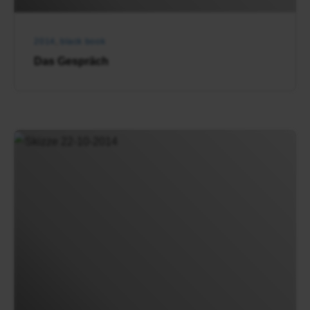
2014
,
black book
Das Gespräch
Black
Book
|
22.10.2014