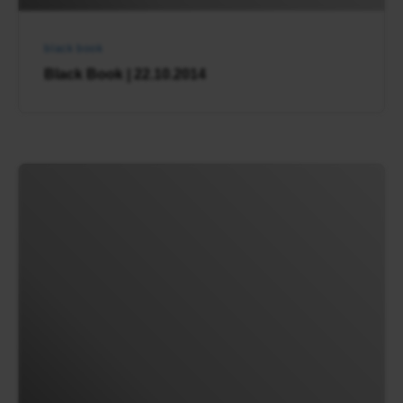
black book
Black Book | 22.10.2014
Charme
|
Black
Book
2014-
04-
03