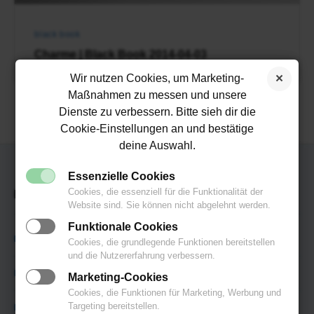
black book
Charme | Black Book 2014-04-03
Wir nutzen Cookies, um Marketing-
Maßnahmen zu messen und unsere
Dienste zu verbessern. Bitte sieh dir die
Cookie-Einstellungen an und bestätige
deine Auswahl.
Essenzielle Cookies
Footer
Cookies, die essenziell für die Funktionalität der
Imprint
Website sind. Sie können nicht abgelehnt werden.
Widget
Funktionale Cookies
Area
Kontakt
Cookies, die grundlegende Funktionen bereitstellen
und die Nutzererfahrung verbessern.
Impressum
Marketing-Cookies
Cookies, die Funktionen für Marketing, Werbung und
Targeting bereitstellen.
Disclaimer