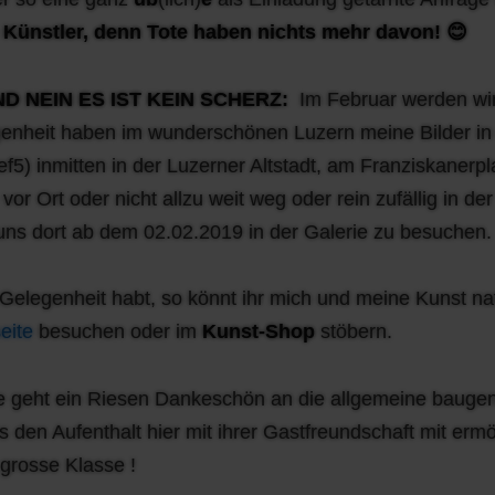
 Künstler, denn Tote haben nichts
mehr davon! 😊
ND NEIN ES IST KEIN SCHERZ:
Im Februar werden wi
enheit haben im wunderschönen Luzern meine Bilder in 
ief5) inmitten in der Luzerner Altstadt, am Franziskanerpl
 vor Ort oder nicht allzu weit weg oder rein zufällig in de
 uns dort ab dem 02.02.2019 in der Galerie zu besuchen.
Gelegenheit habt, so könnt ihr mich und meine Kunst natü
eite
besuchen oder im
Kunst-Shop
stöbern.
le geht ein Riesen Dankeschön an die allgemeine bauge
ns den Aufenthalt hier mit ihrer Gastfreundschaft mit erm
 grosse Klasse !