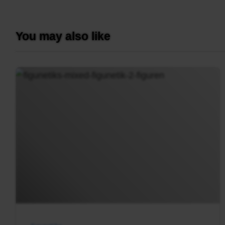
You may also like
Mixed
Figunetiks
–
weiße
Kreise
mit
2
Figuren