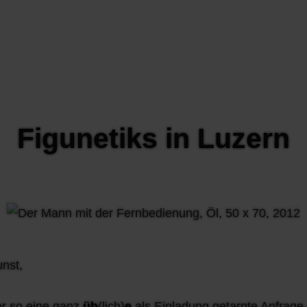
Figunetiks in Luzern
nst,
er so eine ganz
üb
(lich)
e
als Einladung getarnte Anfrage