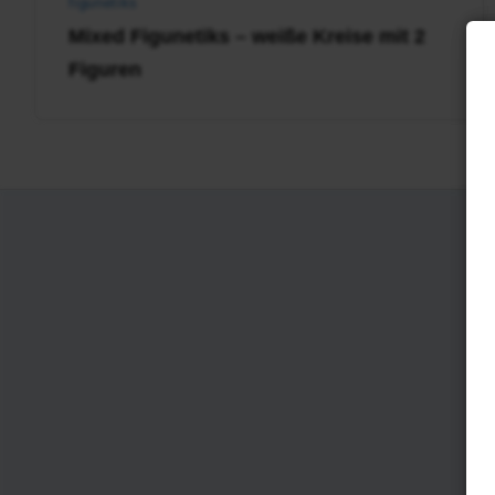
figunetiks
Mixed Figunetiks – weiße Kreise mit 2
Figuren
Kontakt
Impressum
Disclaimer