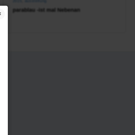
2015
,
ausstellung
parablau -ist mal Nebenan