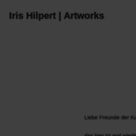
Skip
Iris Hilpert | Artworks
to
content
Liebe Freunde der Ku
das hier ist mal wied